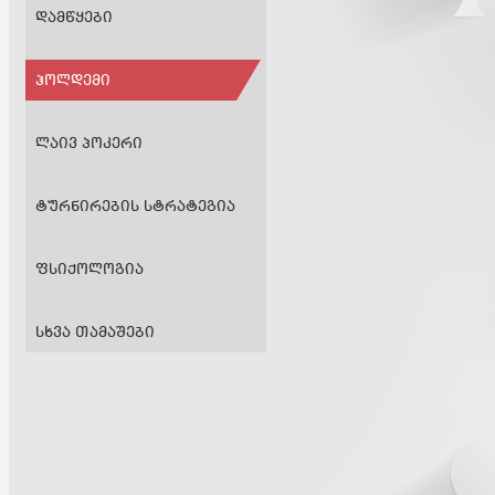
ᲓᲐᲛᲬᲧᲔᲑᲘ
ᲰᲝᲚᲓᲔᲛᲘ
ᲚᲐᲘᲕ ᲞᲝᲙᲔᲠᲘ
ᲢᲣᲠᲜᲘᲠᲔᲑᲘᲡ ᲡᲢᲠᲐᲢᲔᲒᲘᲐ
ᲤᲡᲘᲥᲝᲚᲝᲒᲘᲐ
ᲡᲮᲕᲐ ᲗᲐᲛᲐᲨᲔᲑᲘ