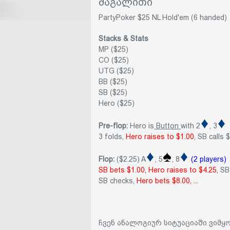
მაგალითი
PartyPoker $25 NL Hold'em (6 handed)
Stacks & Stats
MP ($25)
CO ($25)
UTG ($25)
BB ($25)
SB ($25)
Hero ($25)
Pre-flop:
Hero is
Button
with 2
, 3
3 folds,
Hero raises to $1.00
, SB calls 
Flop:
($2.25) A
, 5
, 8
(2 players)
SB bets $1.00, Hero raises to $4.25,
SB 
SB checks,
Hero bets $8.00, ...
ჩვენ ანალოგიურ სიტუაციაში ვიმყ