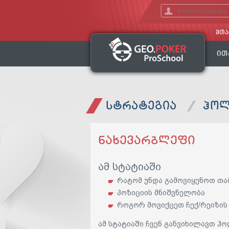
ᲛᲗᲐ
ᲘᲗ
ᲡᲢᲠᲐᲢᲔᲒᲘᲐ
ᲰᲝᲚ
ᲜᲐᲮᲔᲕᲐᲠᲑᲚᲔᲤᲘ
ამ სტატიაში
რატომ უნდა გამოვიყენოთ თა
პოზიციის მნიშვნელობა
როგორ მოვიქცეთ ჩექ/რეიზი
ამ სტატიაში ჩვენ განვიხილავთ ჰ