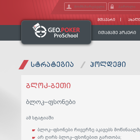
ᲛᲗᲐᲕᲐᲠᲘ
ᲐᲮᲐᲚᲘ
ᲘᲗᲐᲛᲐᲨᲔ ᲞᲝᲙᲔᲠᲘ
ᲡᲢᲠᲐᲢᲔᲒᲘᲐ
ᲰᲝᲚᲓᲔᲛᲘ
ᲑᲚᲝᲙ-ᲑᲔᲗᲘ
ბლოკ–ფსონები
ამ სტატიაში
ბლოკ–ფსონები რივერზე აკავებს მოწინააღ
არ ღირს ბლოკ–ფსონებით გართობა;