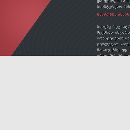
და უცხოური პოკ
საინტერესო მა
ᲬᲔᲕᲠᲝᲑᲘᲡ ᲨᲔᲡᲐᲮ
საიტზე რეგისტრ
შექმნათ ანგარიშ
მონაცემების გა
გეძლევათ საშუა
მასალებზე, უფა
ამ საქმის პრო