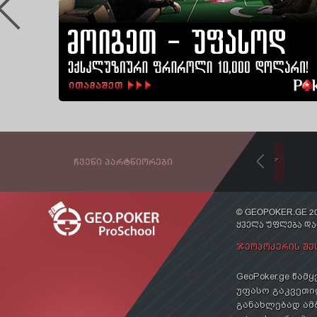
ᲩᲕᲔᲜᲘ ᲞᲐᲠᲢᲜᲘᲝᲠᲔᲑᲘ
© GEOPOKER.GE 20
ᲧᲕᲔᲚᲐ ᲣᲤᲚᲔᲑᲐ Დ
ᲯᲔᲝᲞᲝᲙᲔᲠᲘᲡ ᲨᲔ
GeoPoker.ge წა
უფასო გაკვეთილ
განახლებად ამ