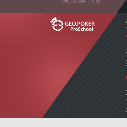
ᲩᲕᲔᲜᲘ ᲞᲐᲠᲢᲜᲘᲝᲠᲔᲑᲘ