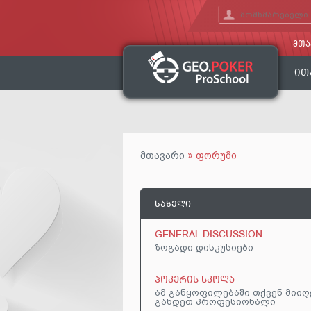
ᲛᲗᲐ
ᲘᲗ
მთავარი
» ფორუმი
ᲡᲐᲮᲔᲚᲘ
GENERAL DISCUSSION
ზოგადი დისკუსიები
ᲞᲝᲙᲔᲠᲘᲡ ᲡᲙᲝᲚᲐ
ამ განყოფილებაში თქვენ მიი
გახდეთ პროფესიონალი