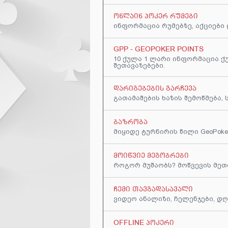
ᲝᲜᲚᲐᲘᲜ ᲞᲝᲙᲔᲠ ᲠᲣᲛᲔᲑᲘ
ინფორმაცია რუმებზე, აქციები
GPP - GEOPOKER POINTS
10 ქულა 1 ლარი ინფორმაცია ქ
შეთავაზებები.
ᲓᲐᲠᲘᲒᲔᲑᲔᲑᲘᲡ ᲒᲐᲠᲩᲔᲕᲐ
გათამაშების ხაზის შემოწმება,
ᲑᲐᲖᲠᲝᲑᲐ
მიყიდე ტურნირის წილი GeoPoke
ᲛᲝᲘᲬᲕᲘᲔ ᲛᲔᲒᲝᲑᲠᲔᲑᲘ
როგორ მუშაობს? მოწვევის მე
ᲩᲔᲛᲘ ᲗᲐᲕᲒᲐᲓᲐᲡᲐᲕᲐᲚᲘ
ვიდეო ანალიზი, ჩელენჯები, დ
OFFLINE ᲞᲝᲙᲔᲠᲘ