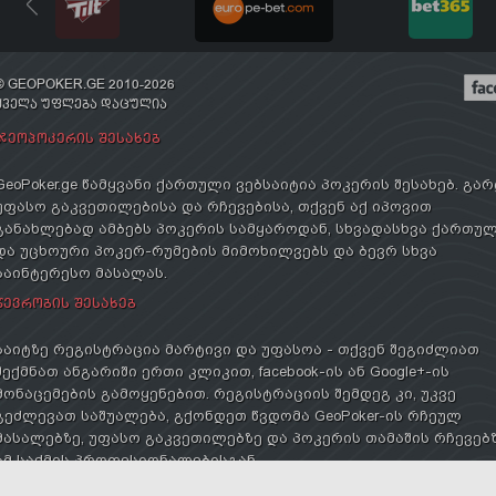
© GEOPOKER.GE 2010-2026
ᲧᲕᲔᲚᲐ ᲣᲤᲚᲔᲑᲐ ᲓᲐᲪᲣᲚᲘᲐ
ᲯᲔᲝᲞᲝᲙᲔᲠᲘᲡ ᲨᲔᲡᲐᲮᲔᲑ
GeoPoker.ge წამყვანი ქართული ვებსაიტია პოკერის შესახებ. გა
უფასო გაკვეთილებისა და რჩევებისა, თქვენ აქ იპოვით
განახლებად ამბებს პოკერის სამყაროდან, სხვადასხვა ქართუ
და უცხოური პოკერ-რუმების მიმოხილვებს და ბევრ სხვა
საინტერესო მასალას.
ᲬᲔᲕᲠᲝᲑᲘᲡ ᲨᲔᲡᲐᲮᲔᲑ
საიტზე რეგისტრაცია მარტივი და უფასოა - თქვენ შეგიძლიათ
შექმნათ ანგარიში ერთი კლიკით, facebook-ის ან Google+-ის
მონაცემების გამოყენებით. რეგისტრაციის შემდეგ კი, უკვე
გეძლევათ საშუალება, გქონდეთ წვდომა GeoPoker-ის რჩეულ
მასალებზე, უფასო გაკვეთილებზე და პოკერის თამაშის რჩევებ
ამ საქმის პროფესიონალებისგან.