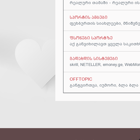
რეალური თამაში - რეალური ი
ᲡᲞᲝᲠᲢᲘᲡ ᲐᲛᲑᲔᲑᲘ
ფეხბურთის სიახლეები, მნიშვ
ᲤᲡᲝᲜᲔᲑᲘ ᲡᲞᲝᲠᲢᲖᲔ
აქ განვიხილავთ ყველა საკით
ᲒᲐᲓᲐᲮᲓᲘᲡ ᲡᲘᲡᲢᲔᲛᲔᲑᲘ
skrill, NETELLER, emoney.ge, WebMo
OFFTOPIC
განტვირთვა, იუმორი, ბლა ბლა