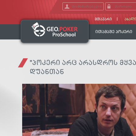
ᲛᲗᲐᲕᲐᲠᲘ
ᲐᲮᲐᲚᲘ
ᲘᲗᲐᲛᲐᲨᲔ ᲞᲝᲙᲔᲠᲘ
"ᲞᲝᲙᲔᲠᲘ ᲐᲠᲪ ᲐᲠᲐᲡᲓᲠᲝᲡ ᲛᲧᲕᲐ
ᲓᲣᲐᲜᲗᲐᲜ