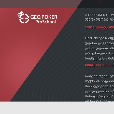
© GEOPOKER.GE 20
ᲧᲕᲔᲚᲐ ᲣᲤᲚᲔᲑᲐ Დ
ᲯᲔᲝᲞᲝᲙᲔᲠᲘᲡ ᲨᲔ
GeoPoker.ge წა
უფასო გაკვეთილ
განახლებად ამ
და უცხოური პოკ
საინტერესო მა
ᲬᲔᲕᲠᲝᲑᲘᲡ ᲨᲔᲡᲐᲮ
საიტზე რეგისტრ
შექმნათ ანგარიშ
მონაცემების გა
გეძლევათ საშუა
მასალებზე, უფა
ამ საქმის პრო