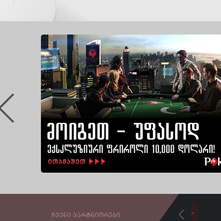
ᲩᲕᲔᲜᲘ ᲞᲐᲠᲢᲜᲘᲝᲠᲔᲑᲘ