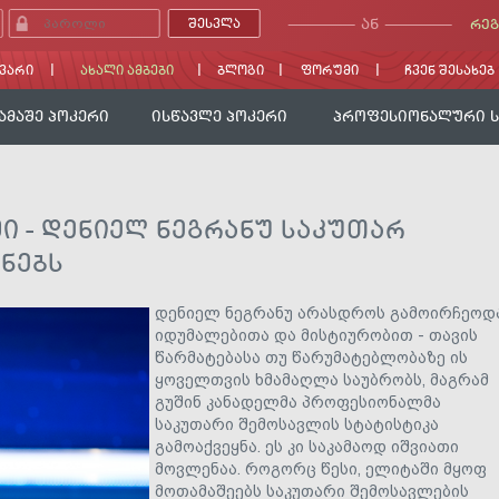
ᲐᲜ
ᲠᲔᲒ
ᲕᲐᲠᲘ
ᲐᲮᲐᲚᲘ ᲐᲛᲑᲔᲑᲘ
ᲑᲚᲝᲒᲘ
ᲤᲝᲠᲣᲛᲘ
ᲩᲕᲔᲜ ᲨᲔᲡᲐᲮᲔᲑ
ᲐᲛᲐᲨᲔ ᲞᲝᲙᲔᲠᲘ
ᲘᲡᲬᲐᲕᲚᲔ ᲞᲝᲙᲔᲠᲘ
ᲞᲠᲝᲤᲔᲡᲘᲝᲜᲐᲚᲣᲠᲘ 
ᲨᲘ - ᲓᲔᲜᲘᲔᲚ ᲜᲔᲒᲠᲐᲜᲣ ᲡᲐᲙᲣᲗᲐᲠ
ᲧᲜᲔᲑᲡ
დენიელ ნეგრანუ არასდროს გამოირჩეოდ
იდუმალებითა და მისტიურობით - თავის
წარმატებასა თუ წარუმატებლობაზე ის
ყოველთვის ხმამაღლა საუბრობს, მაგრამ
გუშინ კანადელმა პროფესიონალმა
საკუთარი შემოსავლის სტატისტიკა
გამოაქვეყნა. ეს კი საკამაოდ იშვიათი
მოვლენაა. როგორც წესი, ელიტაში მყოფ
მოთამაშეებს საკუთარი შემოსავლების