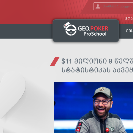
ᲛᲗᲐ
ᲘᲗ
$11 ᲛᲘᲚᲘᲝᲜᲘ 9 ᲬᲔᲚ
ᲡᲢᲐᲢᲘᲡᲢᲘᲙᲐᲡ ᲐᲥᲕᲔ