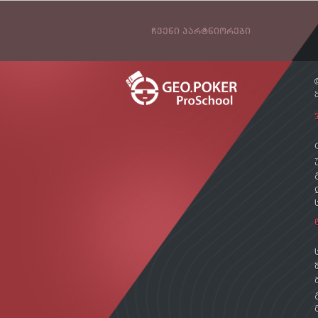
ᲩᲕᲔᲜᲘ ᲞᲐᲠᲢᲜᲘᲝᲠᲔᲑᲘ