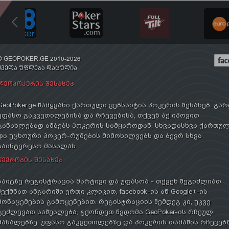
© GEOPOKER.GE 2010-2026
ᲧᲕᲔᲚᲐ ᲣᲤᲚᲔᲑᲐ ᲓᲐᲪᲣᲚᲘᲐ
ᲯᲔᲝᲞᲝᲙᲔᲠᲘᲡ ᲨᲔᲡᲐᲮᲔᲑ
GeoPoker.ge წამყვანი ქართული ვებსაიტია პოკერის შესახებ. გა
უფასო გაკვეთილებისა და რჩევებისა, თქვენ აქ იპოვით
განახლებად ამბებს პოკერის სამყაროდან, სხვადასხვა ქართუ
და უცხოური პოკერ-რუმების მიმოხილვებს და ბევრ სხვა
საინტერესო მასალას.
ᲬᲔᲕᲠᲝᲑᲘᲡ ᲨᲔᲡᲐᲮᲔᲑ
საიტზე რეგისტრაცია მარტივი და უფასოა - თქვენ შეგიძლიათ
შექმნათ ანგარიში ერთი კლიკით, facebook-ის ან Google+-ის
მონაცემების გამოყენებით. რეგისტრაციის შემდეგ კი, უკვე
გეძლევათ საშუალება, გქონდეთ წვდომა GeoPoker-ის რჩეულ
მასალებზე, უფასო გაკვეთილებზე და პოკერის თამაშის რჩევებ