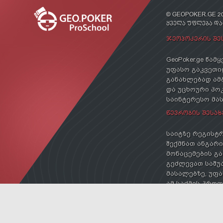
© GEOPOKER.GE 20
ᲧᲕᲔᲚᲐ ᲣᲤᲚᲔᲑᲐ Დ
ᲯᲔᲝᲞᲝᲙᲔᲠᲘᲡ ᲨᲔ
GeoPoker.ge წა
უფასო გაკვეთილ
განახლებად ამ
და უცხოური პოკ
საინტერესო მა
ᲬᲔᲕᲠᲝᲑᲘᲡ ᲨᲔᲡᲐᲮ
საიტზე რეგისტრ
შექმნათ ანგარიშ
მონაცემების გა
გეძლევათ საშუა
მასალებზე, უფა
ამ საქმის პრო