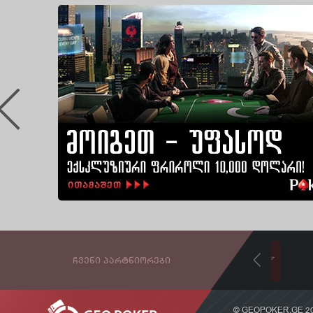
ᲩᲕᲔᲜᲘ ᲞᲐᲠᲢᲜᲘᲝᲠᲔᲑᲘ
© GEOPOKER.GE 20