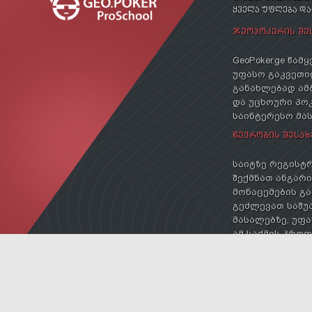
ᲧᲕᲔᲚᲐ ᲣᲤᲚᲔᲑᲐ Დ
ᲯᲔᲝᲞᲝᲙᲔᲠᲘᲡ ᲨᲔ
GeoPoker.ge წა
უფასო გაკვეთილ
განახლებად ამ
და უცხოური პოკ
საინტერესო მა
ᲬᲔᲕᲠᲝᲑᲘᲡ ᲨᲔᲡᲐᲮ
საიტზე რეგისტრ
შექმნათ ანგარიშ
მონაცემების გა
გეძლევათ საშუა
მასალებზე, უფა
ამ საქმის პრო